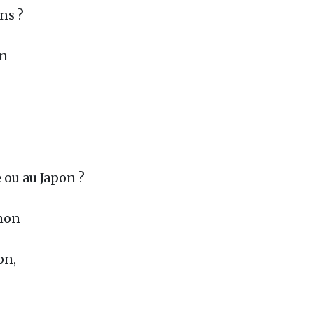
ns ?
on
 ou au Japon ?
gnon
on,