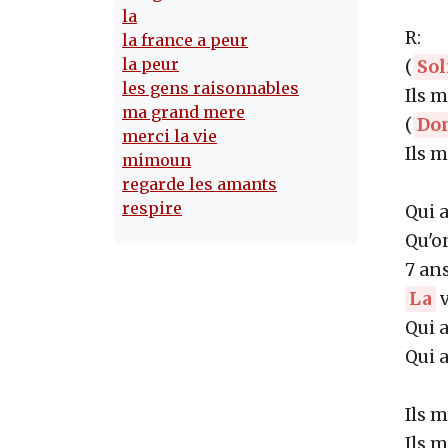
la
R:
la france a peur
la peur
(
So
les gens raisonnables
Ils 
ma grand mere
(
Do
merci la vie
Ils 
mimoun
regarde les amants
respire
Qui a
Qu'o
7 ans
La
v
Qui a
Qui a
Ils 
Ils 