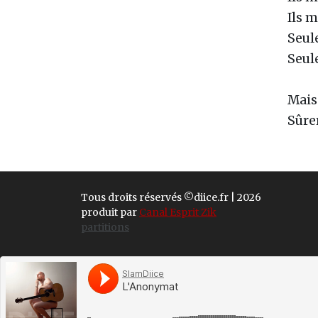
Ils 
Seul
Seul
Mais 
Sûre
Tous droits réservés ©diice.fr | 2026
produit par
Canal Esprit Zik
partitions