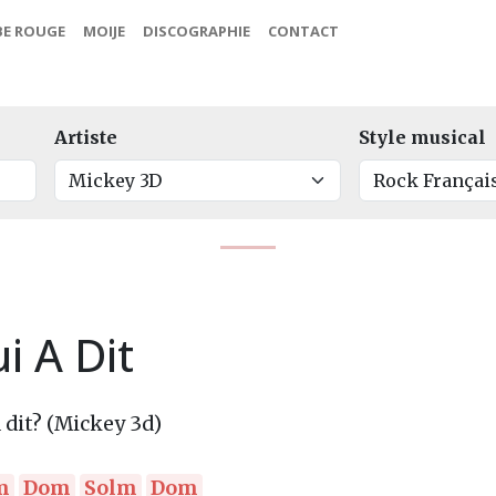
BE ROUGE
MOIJE
DISCOGRAPHIE
CONTACT
Artiste
Style musical
i A Dit
 dit? (Mickey 3d)
m
Dom
Solm
Dom