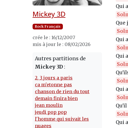
Qui 
Mickey 3D
Sol
Que j
Rock Français
Sol
crée le : 16/12/2007
Qui a dit 
mis à jour le : 08/02/2026
Sol
Qui a
Autres partitions de
Sol
Mickey 3D
:
Qu'i
2, 3 jours a paris
Sol
ca m'etonne pas
Qui 
chanson de rien du tout
Sol
demain finira bien
jean moulin
Qu'il
jeudi pop pop
Sol
l'homme qui suivait les
Qui a dit 
nuages