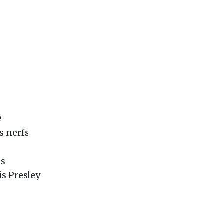
e
s nerfs
is
is Presley