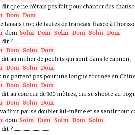
a dit que ne n'étais pas fait pour chanter des chanso
m
Dom
Dom
e faisais trop de fautes de français, fiasco à l'horiz
m
dom
Solm
Dom
Solm
Dom
Solm
Dom
?.............................................
m
Dom
Solm
Dom
 dit au millier de poulets qui sont dans le camion,
m
Dom
Solm
Dom
ls ne partent pas pour une longue tournée en Chine
m
Dom
Solm
Dom
a dit au coureur de 100 mètres, qui se shoote au po
m
Dom
Solm
Dom
 va finir par se doubler lui-même et se sentir tout c
m
dom
Solm
Dom
Solm
Dom
Solm
?...........................................