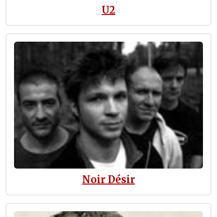
U2
Noir Désir