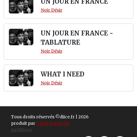
UN JOUR EN FRANCE
Noir Désir
UN JOUR EN FRANCE -
TABLATURE
Noir Désir
WHAT I NEED
Noir Désir
Tous droits réservés ©diice.fr | 2026
produit par
Canal Esprit Zik
partitions