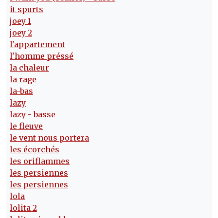
it spurts
joey 1
joey 2
l'appartement
l'homme préssé
la chaleur
la rage
la-bas
lazy
lazy - basse
le fleuve
le vent nous portera
les écorchés
les oriflammes
les persiennes
les persiennes
lola
lolita 2