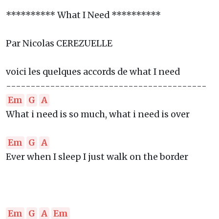
********** What I Need **********
Par Nicolas CEREZUELLE
voici les quelques accords de what I need
-----------------------------------------
Em
G
A
What i need is so much, what i need is over
Em
G
A
Ever when I sleep I just walk on the border
Em
G
A
Em