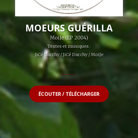
MOEURS GUÉRILLA
MoiJe (EP 2004)
Textes et musiques :
JiCé Darchy / JiCé Darchy / MoiJe
ÉCOUTER / TÉLÉCHARGER